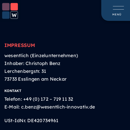
Skip
to
MENÜ
content
IMPRESSUM
wesentlich (Einzelunternehmen)
Inhaber: Christoph Benz
Lerchenbergstr. 31
73733 Esslingen am Neckar
KONTAKT
Telefon: +49 (0) 172 – 719 11 32
E-Mail: c.benz@wesentlich-innovativ.de
USt-IdNr. DE420734961